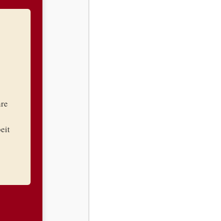
Zum Shop
Leipziger Antiquariat e.K.
Filiale Central W33
hre
Georg-Schwarz-Straße 12
04177 Leipzig
eit
KEIN TERMIN NÖTIG!
Einfach vorbeikommen
Mo - Fr: 10 bis 17 Uhr
DEINE SPENDEN
Alte Dokumente und Ausweise